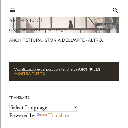
Passa a
ARCHIS LOCI
Blog di Arte, Architettura e Design
ARCHITETTURA
STORIA DELL'ARTE
ALTRO…
Visualizzazione dei post con l'etichetta
ARCHIPILLS
P
MOSTRA TUTTO
o
s
TRANSLATE
t
Powered by
Translate