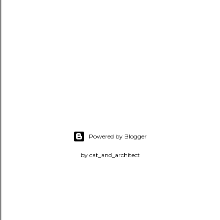
Powered by Blogger
by cat_and_architect