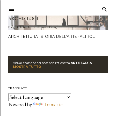
Passa a
ARCHIS LOCI
Blog di Arte, Architettura e Design
ARCHITETTURA
STORIA DELL'ARTE
ALTRO…
Visualizzazione dei post con l'etichetta
ARTE EGIZIA
P
MOSTRA TUTTO
o
s
TRANSLATE
t
Powered by
Translate