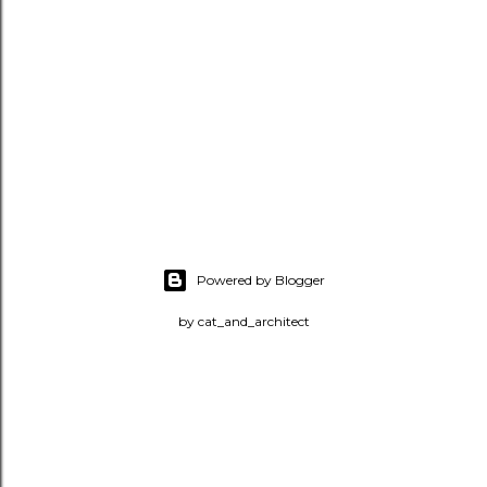
Powered by Blogger
by cat_and_architect