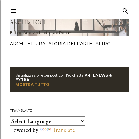
Passa a
ARCHIS LOCI
Blog di Arte, Architettura e Design
ARCHITETTURA
STORIA DELL'ARTE
ALTRO…
Visualizzazione dei post con l'etichetta
ARTENEWS &
P
EXTRA
MOSTRA TUTTO
o
s
TRANSLATE
t
Powered by
Translate