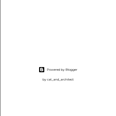
Powered by Blogger
by cat_and_architect