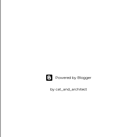
Powered by Blogger
by cat_and_architect