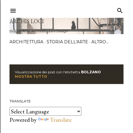
Passa a
ARCHIS LOCI
Blog di Arte, Architettura e Design
ARCHITETTURA
STORIA DELL'ARTE
ALTRO…
Visualizzazione dei post con l'etichetta
BOLZANO
P
MOSTRA TUTTO
o
s
TRANSLATE
t
Powered by
Translate