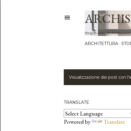
ARCHIS
Blog di Arte, Architettura e
ARCHITETTURA
STO
Visualizzazione dei post con l'
P
o
s
TRANSLATE
t
Powered by
Translate