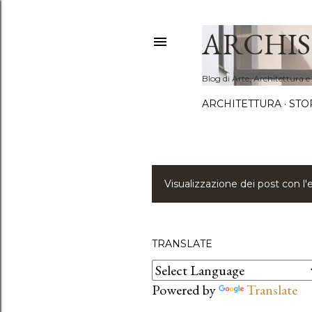
ARCHIS
Blog di Arte, Architettura e
ARCHITETTURA
STO
Visualizzazione dei post con l'
P
o
s
TRANSLATE
t
Powered by
Translate