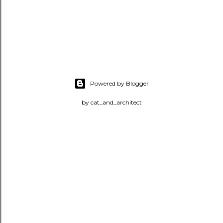
Powered by Blogger
by cat_and_architect