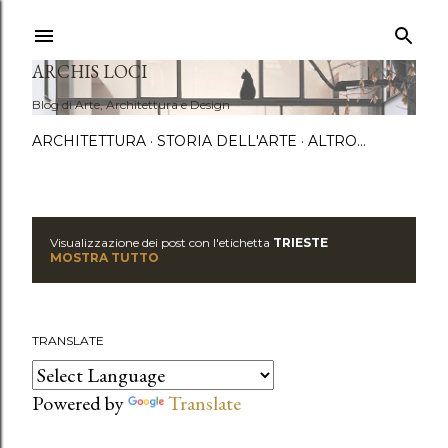
Passa a
ARCHIS LOCI
Blog di Arte, Architettura e Design
ARCHITETTURA
STORIA DELL'ARTE
ALTRO…
Visualizzazione dei post con l'etichetta
TRIESTE
P
MOSTRA TUTTO
o
s
TRANSLATE
t
Powered by
Translate