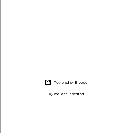
Powered by Blogger
by cat_and_architect