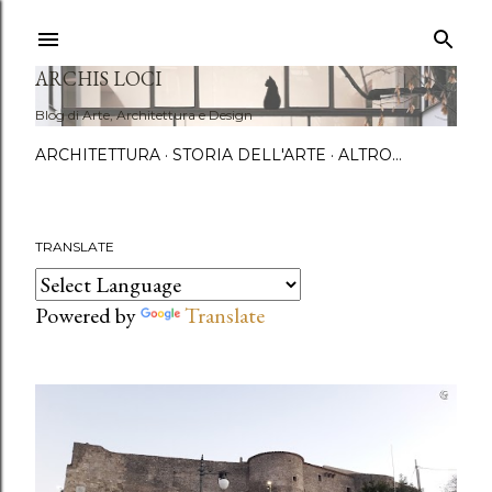
Passa a
ARCHIS LOCI
Blog di Arte, Architettura e Design
ARCHITETTURA
STORIA DELL'ARTE
ALTRO…
TRANSLATE
P
Powered by
Translate
o
s
t