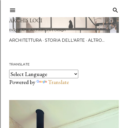
Passa a
ARCHIS LOCI
Blog di Arte, Architettura e Design
ARCHITETTURA
STORIA DELL'ARTE
ALTRO…
TRANSLATE
P
Powered by
Translate
o
s
t