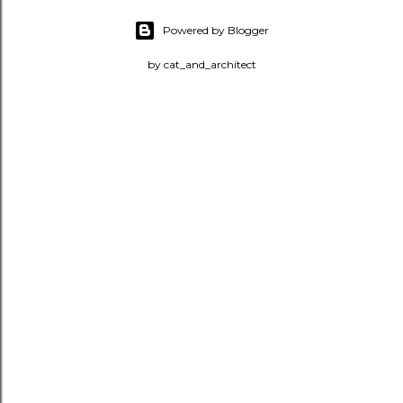
Powered by Blogger
by cat_and_architect