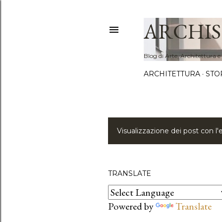
ARCHIS
Blog di Arte, Architettura e
ARCHITETTURA
STO
Visualizzazione dei post con l'
P
o
s
TRANSLATE
t
Powered by
Translate