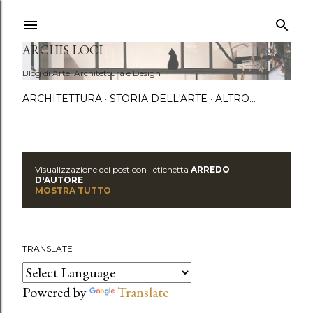
Passa a
ARCHIS LOCI
Blog di Arte, Architettura e Design
ARCHITETTURA
STORIA DELL'ARTE
ALTRO…
Visualizzazione dei post con l'etichetta
ARREDO
P
D'AUTORE
MOSTRA TUTTO
o
s
TRANSLATE
t
Powered by
Translate