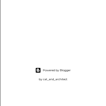
Powered by Blogger
by cat_and_architect