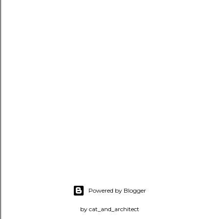
Powered by Blogger
by cat_and_architect