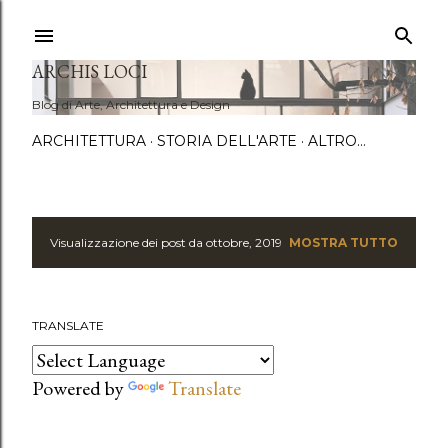
Passa a
ARCHIS LOCI
Blog di Arte, Architettura e Design
ARCHITETTURA
STORIA DELL'ARTE
ALTRO…
Visualizzazione dei post da ottobre, 2019
MOSTRA TUTTO
P
o
TRANSLATE
s
t
Powered by
Translate