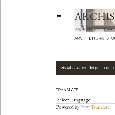
ARCHIS
Blog di Arte, Architettura e
ARCHITETTURA
STO
Visualizzazione dei post con l'
P
o
s
TRANSLATE
t
Powered by
Translate