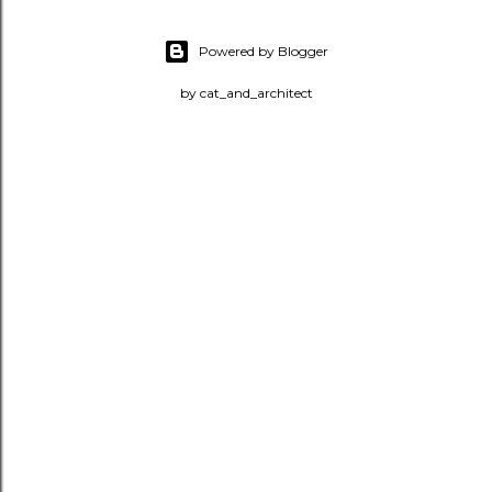
Powered by Blogger
by cat_and_architect