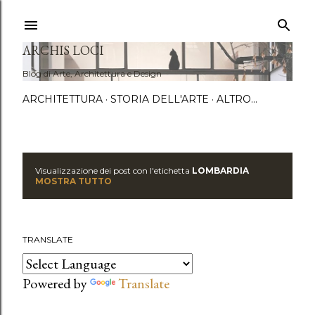
Passa a
ARCHIS LOCI
Blog di Arte, Architettura e Design
ARCHITETTURA
STORIA DELL'ARTE
ALTRO…
Visualizzazione dei post con l'etichetta
LOMBARDIA
P
MOSTRA TUTTO
o
s
TRANSLATE
t
Powered by
Translate