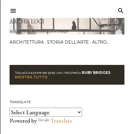
Passa a
ARCHIS LOCI
Blog di Arte, Architettura e Design
ARCHITETTURA
STORIA DELL'ARTE
ALTRO…
Visualizzazione dei post con l'etichetta
RUBY BRIDGES
P
MOSTRA TUTTO
o
s
TRANSLATE
t
Powered by
Translate