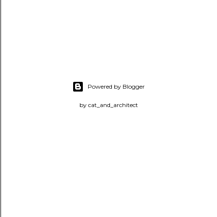
Powered by Blogger
by cat_and_architect