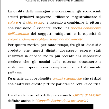
"Caverne du Pont d'Arc - Foto Nando Musmarra
La qualità delle immagini è eccezionale: gli sconosciuti
artisti primitivi sapevano utilizzare magistralmente il
colore
e il
chiaroscur
o, riuscendo a combinare la pittura
con l'incisione. È evidente anche una
precisa conoscenza
dell'anatomia
dei soggetti raffigurati e la capacità di
creare tridimensionalità
e
senso del movimento
.
Per questo motivo, per tanto tempo, fra gli studiosi si è
creduto che questi dipinti dovessero essere stati
realizzati in epoche molto più recenti: era impossibile
credere che gli uomini delle caverne riuscissero a
realizzare opere così complesse e artisticamente
raffinate!
Fu grazie ad approfondite
analisi scientifiche
che si datò
con esattezza queste pitture parietali nell'era Paleolitica.
Un altro famoso sito dell'epoca sono le
Grotte di Lascaux
,
definite anche la
"Cappella Sistina della preistoria"
.