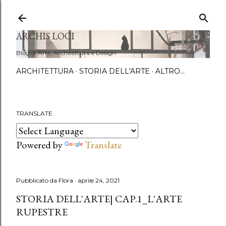
Passa a
ARCHIS LOCI
Blog di Arte, Architettura e Design
ARCHITETTURA
STORIA DELL'ARTE
ALTRO…
TRANSLATE
Powered by
Translate
Pubblicato da
Flora
aprile 24, 2021
STORIA DELL'ARTE| CAP.1_L'ARTE
RUPESTRE