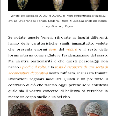
Venere preistorica, ca 20 000-18 000 a.C. in Pietra serpentinosa, altezza 22
cm. Da Savignano sul Panaro (Modena). Roma, Museo Nazionale preistorico-
etnografico Luigi Pigoni.
Se notate queste Veneri, ritrovate in luoghi differenti,
hanno delle caratteristiche simili: innanzitutto, vedete
che presenta
enormi
seni
, del
ventre
e il resto delle
forme interno come i glutei e l’evidenziazione del sesso.
Ma un’altra particolarità è che questi personaggi non
hanno
i piedi e il volto
, e la
testa è ricoperta da una sorta di
acconciatura decorativa
molto raffinata, realizzata tramite
lavorazioni regolari modulari. Quindi è un po’ tutto il
contrario di ciò che faremo oggi, perché se vi chiedessi
quale sia il vostro concetto di bellezza, vi verrebbe in
mente un corpo snello e un bel viso.