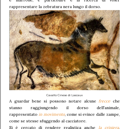
e marrone, e particolare è la ricerca di voler
rappresentare la zebratura nera lungo il dorso.
Cavallo Cinese di Lascaux
A guardar bene si possono notare alcune
frecce
che
stanno raggiungendo il dorso dell'animale,
rappresentato
in movimento
, come si evince dalle zampe,
come se stesse sfuggendo al cacciatore.
Si è cercato di rendere realistica anche
la criniera
,