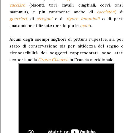
cacciare
(bisonti, tori, cavalli, cinghiali, cervi, orsi,
mammut), e più raramente anche di
cacciatori
, di
guerrieri
, di
stregoni
e di
figure femminili
o di parti
anatomiche stilizzate (per lo più le
mani
).
Alcuni degli esempi migliori di pittura rupestre, sia per
stato di conservazione sia per nitidezza del segno e
riconoscibilità dei soggetti rappresentati, sono stati
scoperti nella
Grotta Chauvet
, in Francia meridionale.