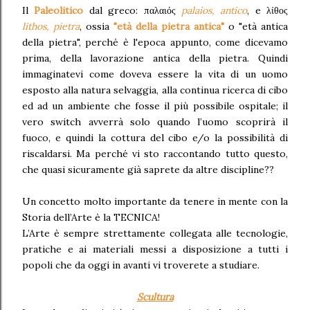
Il
Paleolitico
dal greco: παλαιός
palaios, antico
, e λίθος
lithos, pietra
, ossia
"età della pietra antica"
o "età antica
della pietra", perché è l'epoca appunto, come dicevamo
prima, della lavorazione antica della pietra. Quindi
immaginatevi come doveva essere la vita di un uomo
esposto alla natura selvaggia, alla continua ricerca di cibo
ed ad un ambiente che fosse il più possibile ospitale; il
vero switch avverrà solo quando l’uomo scoprirà il
fuoco, e quindi la cottura del cibo e/o la possibilità di
riscaldarsi. Ma perché vi sto raccontando tutto questo,
che quasi sicuramente già saprete da altre discipline??
Un concetto molto importante da tenere in mente con la
Storia dell’Arte è la TECNICA!
L’Arte è sempre strettamente collegata alle tecnologie,
pratiche e ai materiali messi a disposizione a tutti i
popoli che da oggi in avanti vi troverete a studiare.
Scultura