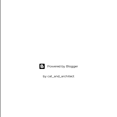
Powered by Blogger
by cat_and_architect