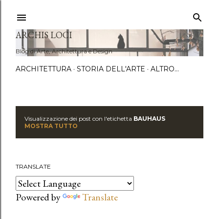
Passa a
ARCHIS LOCI
Blog di Arte, Architettura e Design
ARCHITETTURA
STORIA DELL'ARTE
ALTRO…
Visualizzazione dei post con l'etichetta
BAUHAUS
P
MOSTRA TUTTO
o
s
TRANSLATE
t
Powered by
Translate