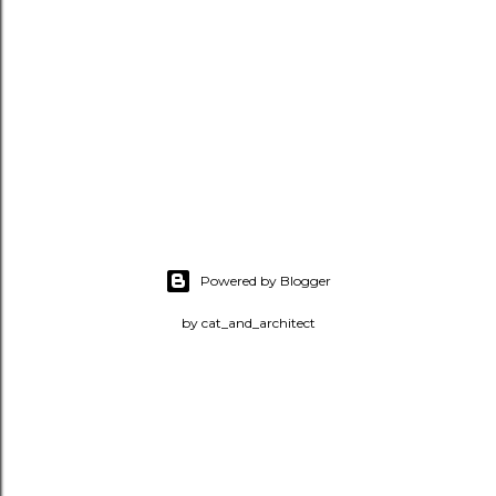
Powered by Blogger
by cat_and_architect