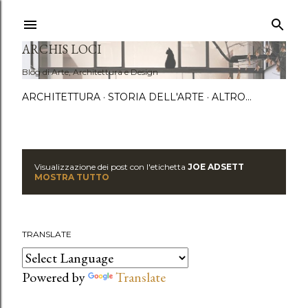
Passa a
ARCHIS LOCI
Blog di Arte, Architettura e Design
ARCHITETTURA
STORIA DELL'ARTE
ALTRO…
Visualizzazione dei post con l'etichetta
JOE ADSETT
P
MOSTRA TUTTO
o
s
TRANSLATE
t
Powered by
Translate