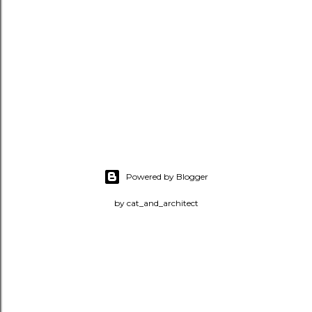
Powered by Blogger
by cat_and_architect