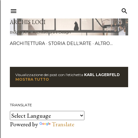
Passa a
ARCHIS LOCI
Blog di Arte, Architettura e Design
ARCHITETTURA
STORIA DELL'ARTE
ALTRO…
Visualizzazione dei post con l'etichetta
KARL LAGERFELD
P
MOSTRA TUTTO
o
s
TRANSLATE
t
Powered by
Translate