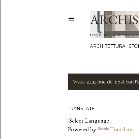
ARCHIS
Blog di Arte, Architettura e
ARCHITETTURA
STO
Visualizzazione dei post con l'
P
o
s
TRANSLATE
t
Powered by
Translate