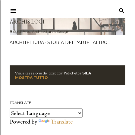
Passa a
ARCHIS LOCI
Blog di Arte, Architettura e Design
ARCHITETTURA
STORIA DELL'ARTE
ALTRO…
Visualizzazione dei post con l'etichetta
SILA
P
MOSTRA TUTTO
o
s
TRANSLATE
t
Powered by
Translate