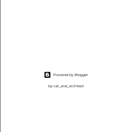
Powered by Blogger
by cat_and_architect