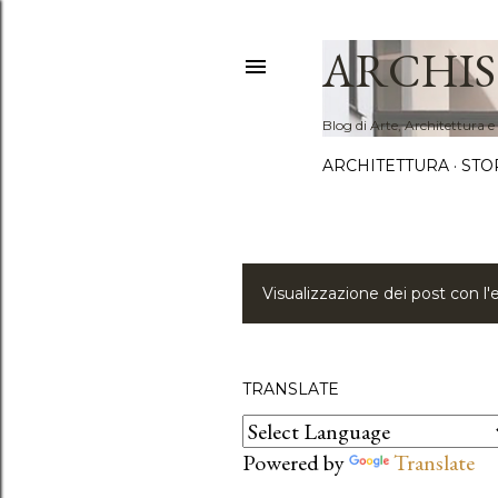
ARCHIS
Blog di Arte, Architettura e
ARCHITETTURA
STO
Visualizzazione dei post con l'
P
o
s
TRANSLATE
t
Powered by
Translate