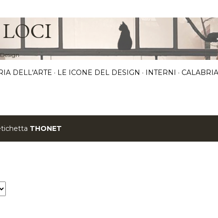
Passa ai contenuti principali
 LOCI
 Design
RIA DELL'ARTE
LE ICONE DEL DESIGN
INTERNI
CALABRIA
etichetta
THONET