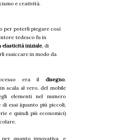
cismo e cratività.
no per poterli piegare così
ventore tedesco fu in
 elasticità iniziale
, di
rli essiccare in modo da
rocesso era il
disegno
,
in scala al vero, del mobile
degli elementi nel numero
di essi (quanto più piccoli,
erie e quindi più economici)
colare.
 per quanto innovativa, e