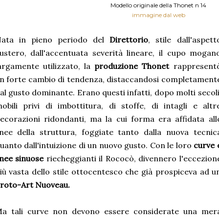
Modello originale della Thonet n 14
immagine dal web
ata in pieno periodo del
Direttorio
, stile dall'aspett
ustero, dall'accentuata severità lineare, il cupo mogan
argamente utilizzato, la
produzione Thonet
rappresent
n forte cambio di tendenza, distaccandosi completament
al gusto dominante. Erano questi infatti, dopo molti secoli
obili privi di imbottitura, di stoffe, di intagli e altr
ecorazioni ridondanti, ma la cui forma era affidata all
inee della struttura, foggiate tanto dalla nuova tecnic
uanto dall'intuizione di un nuovo gusto. Con le loro
curve 
inee sinuose
riecheggianti il Rococò, divennero l'eccezion
iù vasta dello stile ottocentesco che già prospiceva ad u
roto-Art Nuoveau.
a tali curve non devono essere considerate una mer