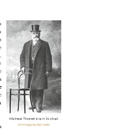
o
o
ò
e
,
e
e
a
e
e
n
Micheal Thonet e la n.14 chair
immagine dal web
a