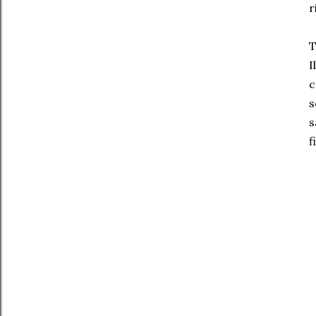
r
T
I
c
s
s
f