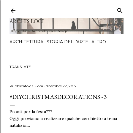
Passa a
ARCHIS LOCI
Blog di Arte, Architettura e Design
ARCHITETTURA
STORIA DELL'ARTE
ALTRO…
TRANSLATE
Pubblicato da
Flora
dicembre 22, 2017
#DIYCHRISTMASDECORATIONS - 3
Pronti per la festa???
Oggi proviamo a realizzare qualche cerchietto a tema
natalizio....