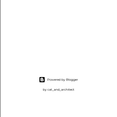
Powered by Blogger
by cat_and_architect