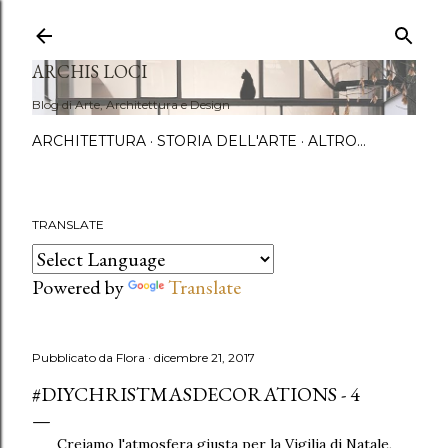
Passa a
ARCHIS LOCI
Blog di Arte, Architettura e Design
ARCHITETTURA
STORIA DELL'ARTE
ALTRO…
TRANSLATE
Powered by
Translate
Pubblicato da
Flora
dicembre 21, 2017
#DIYCHRISTMASDECORATIONS - 4
Creiamo l'atmosfera giusta per la Vigilia di Natale,