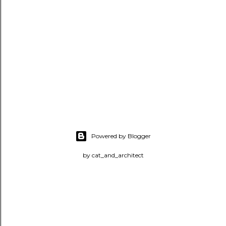
Powered by Blogger
by cat_and_architect