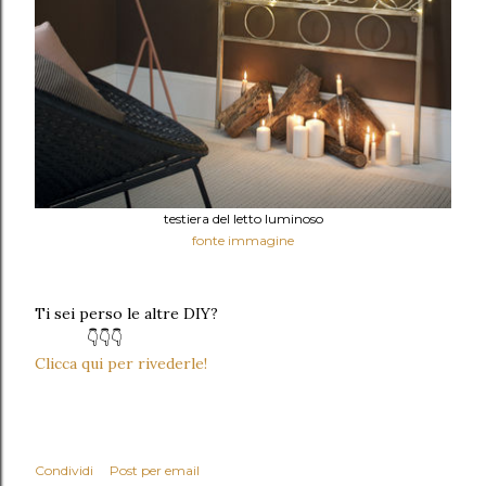
testiera del letto luminoso
fonte immagine
Ti sei perso le altre DIY?
👇👇👇
Clicca qui per rivederle!
Condividi
Post per email