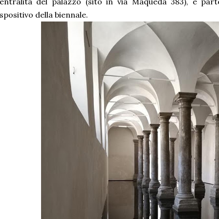
entralità del palazzo (sito in via Maqueda 383), è par
spositivo della biennale.