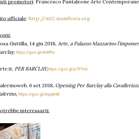
nti promotori
: Francesco Pantaleone Arte Contemporane
ito ufficiale
:
http://m12.manifesta.org
onti:
osa Guttilla, 14 giu 2018,
Arte, a Palazzo Mazzarino l’imponen
arclay,
https://goo.gl/vK8fRs
rte.it,
PER BARCLAY,
https://goo.gl/p7PTn6
alermoweb, 6 set 2018,
Opening Per Barclay alla Cavallerizz
alermo,
https://goo.gl/Aqq6HB
otrebbe interessarti: