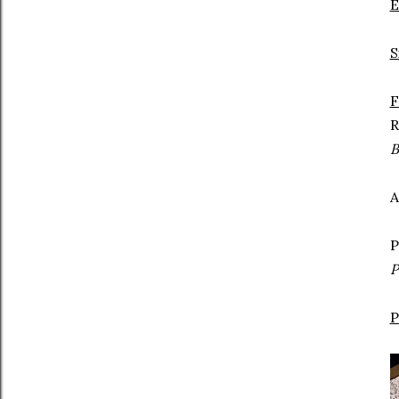
E
S
F
R
B
A
P
P
P