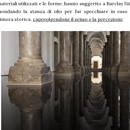
ateriali utilizzati e le forme, hanno suggerito a Barclay l’i
nondando la stanza di olio per far specchiare in esso 
imora storica,
capovolgendone il senso e la percezione
.