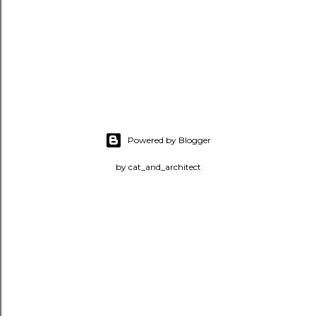
Powered by Blogger
by cat_and_architect