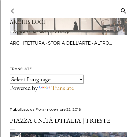
Passa a
ARCHIS LOCI
Blog di Arte, Architettura e Design
ARCHITETTURA
STORIA DELL'ARTE
ALTRO…
TRANSLATE
Powered by
Translate
Pubblicato da
Flora
novembre 22, 2018
PIAZZA UNITÀ D'ITALIA | TRIESTE