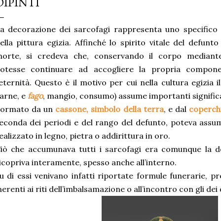
DIPINTI
a decorazione dei sarcofagi rappresenta uno specifico 
ella pittura egizia. Affinché lo spirito vitale del defun
orte, si credeva che, conservando il corpo mediant
otesse continuare ad accogliere la propria compon
’eternità. Questo è il motivo per cui nella cultura egizia i
arne, e
fago
, mangio, consumo) assume importanti significat
ormato da un
cassone, simbolo della terra
, e dal
coperchi
econda dei periodi e del rango del defunto, poteva assu
ealizzato in legno, pietra o addirittura in oro.
iò che accumunava tutti i sarcofagi era comunque la de
icopriva interamente, spesso anche all’interno.
u di essi venivano infatti riportate formule funerarie, p
nerenti ai riti dell’imbalsamazione o all’incontro con gli dei d