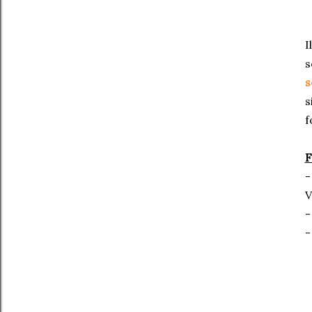
I
s
s
s
f
F
-
V
-
-