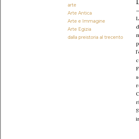
arte
Arte Antica
L
Arte e Immagine
d
Arte Egizia
m
dalla preistoria al trecento
p
l
c
F
s
r
C
r
S
i