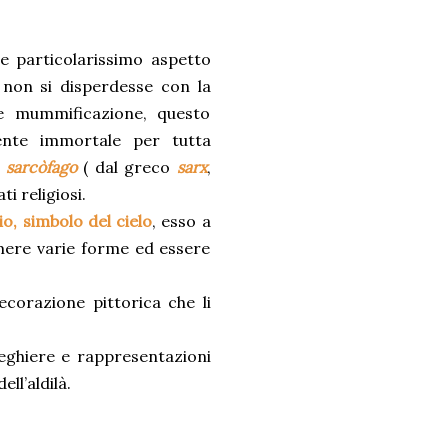
e particolarissimo aspetto
to non si disperdesse con la
e mummificazione, questo
ente immortale per tutta
l
sarcòfago
( dal greco
sarx
,
i religiosi.
o, simbolo del cielo
, esso a
mere varie forme ed essere
corazione pittorica che li
reghiere e rappresentazioni
ell’aldilà.