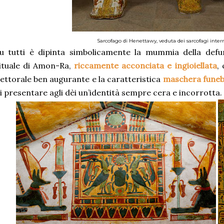
Sarcofago di Henettawy, veduta dei sarcofagi inter
u tutti è dipinta simbolicamente la mummia della defu
ituale di Amon-Ra,
riccamente acconciata e ingioiellata
,
ettorale ben augurante e la caratteristica
maschera fune
i presentare agli dèi un’identità sempre cera e incorrotta.