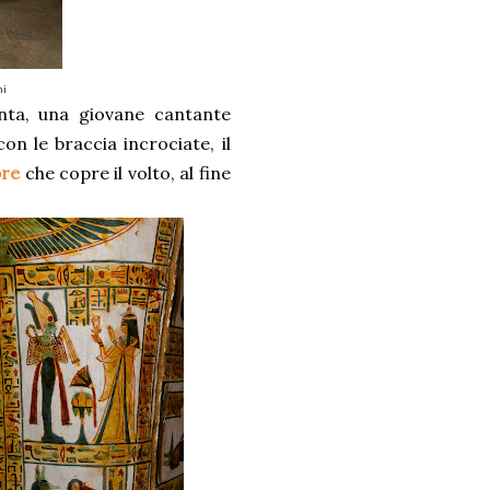
ni
nta, una giovane cantante
 con le braccia incrociate, il
bre
che copre il volto, al fine