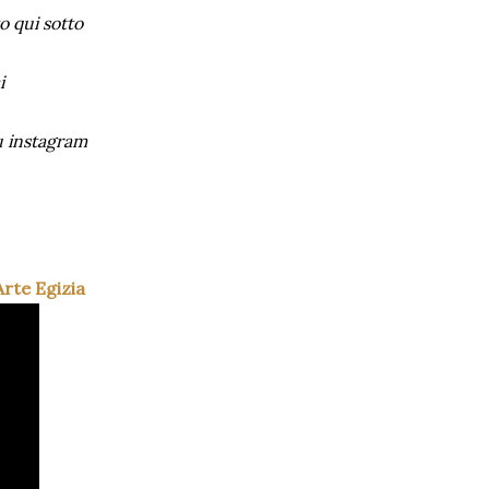
o qui sotto
i
su instagram
Arte Egizia