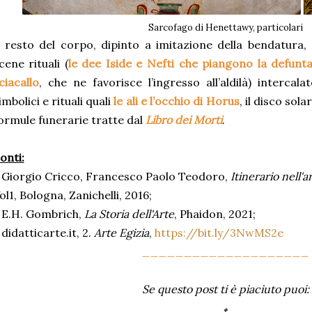
Sarcofago di Henettawy, particolari
l resto del corpo, dipinto a imitazione della bendatura
cene rituali (
le dee Iside e Nefti che piangono la defunt
ciacallo
, che ne favorisce l’ingresso all’aldilà) intercal
imbolici e rituali quali
le ali e l’occhio di Horus
, il disco sola
ormule funerarie tratte dal
Libro dei Morti
.
onti:
 Giorgio Cricco, Francesco Paolo Teodoro,
Itinerario nell'a
ol1, Bologna, Zanichelli, 2016;
 E.H. Gombrich,
La Storia dell'Arte
, Phaidon, 2021;
 did
atticarte.it, 2.
Arte Egizia
,
https://bit.ly/3NwMS2e
____________________
Se questo post ti è piaciuto puoi:
🔸