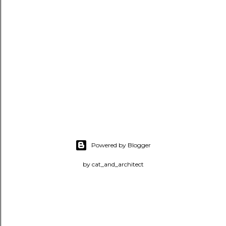
Powered by Blogger
by cat_and_architect