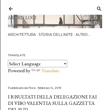
Passa a
ARCHIS LOCI
Blog di Arte, Architettura e Design
ARCHITETTURA
STORIA DELL'ARTE
ALTRO…
TRANSLATE
Powered by
Translate
Pubblicato da
Flora
febbraio 14, 2019
I RISULTATI DELLA DELEGAZIONE FAI
DI VIBO VALENTIA SULLA GAZZETTA
DEL SUD