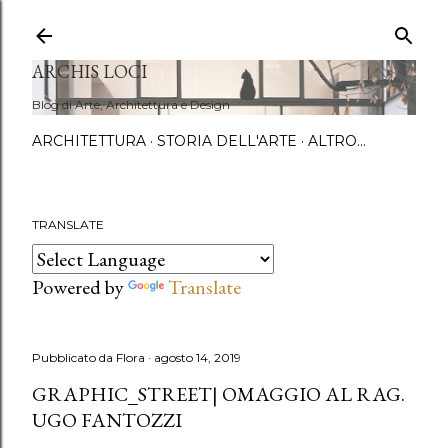
Passa a
ARCHIS LOCI
Blog di Arte, Architettura e Design
ARCHITETTURA
STORIA DELL'ARTE
ALTRO…
TRANSLATE
Powered by
Translate
Pubblicato da
Flora
agosto 14, 2019
GRAPHIC_STREET| OMAGGIO AL RAG.
UGO FANTOZZI