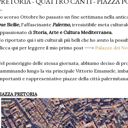
PRETORIA - QUATTRO CANTI - PIAZZA 
o scorso Ottobre ho passato un fine settimana nella antica
ue Sicilie,
l'affascinante
Palermo,
irresistibile meta cultura
ppassionato di
Storia, Arte e Cultura Mediterranea.
o riportato qui i siti culturali più belli che ho avuto la possib
licca qui per leggere il mio primo post --->
Palazzo dei N
el pomeriggio delle stessa giornata, abbiamo deciso di prose
amminando lungo la via principale Vittorio Emanuele, imba
mportanti e rappresentative piazze della città palermitana
IAZZA PRETORIA