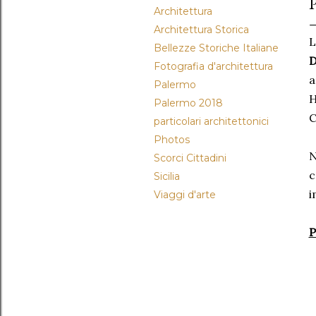
Architettura
Architettura Storica
L
Bellezze Storiche Italiane
D
Fotografia d'architettura
a
Palermo
H
Palermo 2018
C
particolari architettonici
Photos
N
Scorci Cittadini
c
Sicilia
i
Viaggi d'arte
P